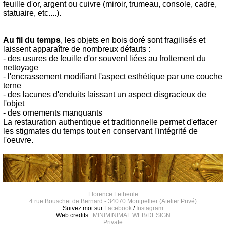
feuille d'or, argent ou cuivre (miroir, trumeau, console, cadre,
statuaire, etc....).
Au fil du temps
, les objets en bois doré sont fragilisés et
laissent apparaître de nombreux défauts :
- des usures de feuille d'or souvent liées au frottement du
nettoyage
- l'encrassement modifiant l'aspect esthétique par une couche
terne
- des lacunes d'enduits laissant un aspect disgracieux de
l'objet
- des ornements manquants
La restauration authentique et traditionnelle permet d'effacer
les stigmates du temps tout en conservant l'intégrité de
l'oeuvre.
Florence Letheule
4 rue Bouschet de Bernard - 34070 Montpellier (Atelier Privé)
Suivez moi sur
Facebook
/
Instagram
Web credits :
MINIMINIMAL WEB/DESIGN
Private