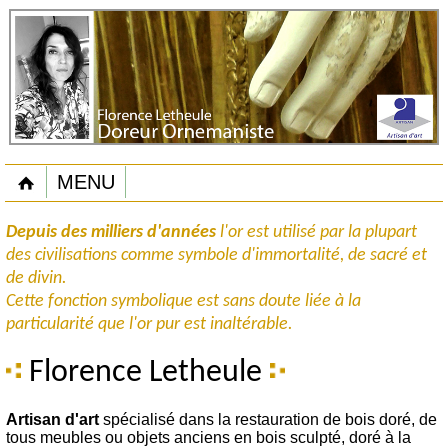
MENU
Depuis des milliers d'années
l'or est utilisé par la plupart
des civilisations comme symbole d'immortalité, de sacré et
de divin.
Cette fonction symbolique est sans doute liée à la
particularité que l'or pur est inaltérable.
Florence Letheule
Artisan d'art
spécialisé dans la restauration de bois doré, de
tous meubles ou objets anciens en bois sculpté, doré à la